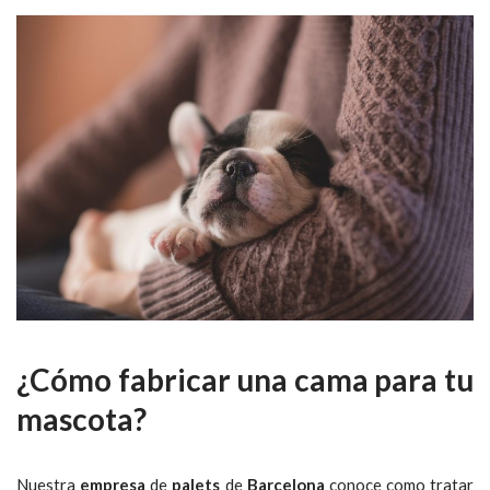
¿Cómo fabricar una cama para tu
mascota?
Nuestra
empresa
de
palets
de
Barcelona
conoce como tratar