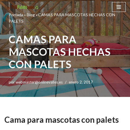
Portada
»
Blog
»
CAMAS PARA MASCOTAS HECHAS CON
Saltar
PALETS
al
contenido
CAMAS PARA
MASCOTAS HECHAS
CON PALETS
por
webmaster@onlinevalles.es
enero 2, 2017
Cama para mascotas con palets