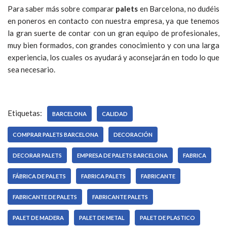
Para saber más sobre comparar
palets
en Barcelona, no dudéis
en poneros en contacto con nuestra empresa, ya que tenemos
la gran suerte de contar con un gran equipo de profesionales,
muy bien formados, con grandes conocimiento y con una larga
experiencia, los cuales os ayudará y aconsejarán en todo lo que
sea necesario.
Etiquetas:
BARCELONA
CALIDAD
COMPRAR PALETS BARCELONA
DECORACIÓN
DECORAR PALETS
EMPRESA DE PALETS BARCELONA
FABRICA
FÁBRICA DE PALETS
FABRICA PALETS
FABRICANTE
FABRICANTE DE PALETS
FABRICANTE PALETS
PALET DE MADERA
PALET DE METAL
PALET DE PLASTICO