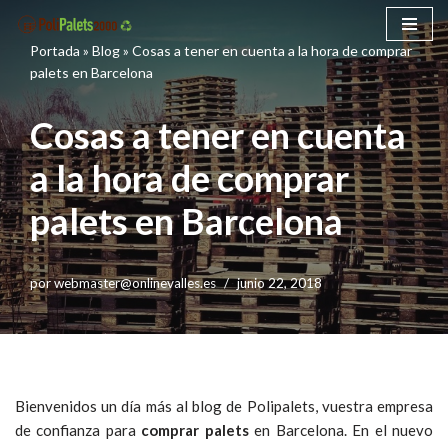
Portada
»
Blog
»
Cosas a tener en cuenta a la hora de comprar
Saltar
palets en Barcelona
al
contenido
Cosas a tener en cuenta
a la hora de comprar
palets en Barcelona
por
webmaster@onlinevalles.es
junio 22, 2018
Bienvenidos un día más al blog de Polipalets, vuestra empresa
de confianza para
comprar palets
en Barcelona. En el nuevo