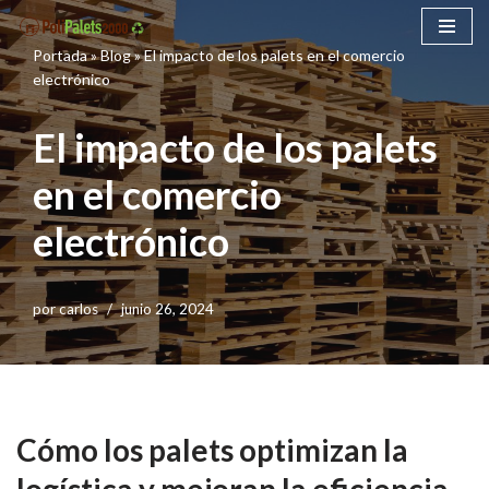
Portada
»
Blog
»
El impacto de los palets en el comercio
Saltar
electrónico
al
contenido
El impacto de los palets
en el comercio
electrónico
por
carlos
junio 26, 2024
Cómo los palets optimizan la