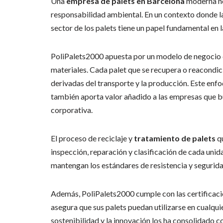
Una
empresa de palets en Barcelona
moderna no
responsabilidad ambiental. En un contexto donde la 
sector de los palets tiene un papel fundamental en l
PoliPalets2000 apuesta por un modelo de negocio qu
materiales. Cada palet que se recupera o reacondici
derivadas del transporte y la producción. Este enfo
también aporta valor añadido a las empresas que bu
corporativa.
El proceso de reciclaje y
tratamiento de palets
qu
inspección, reparación y clasificación de cada un
mantengan los estándares de resistencia y segurida
Además, PoliPalets2000 cumple con las certificacio
asegura que sus palets puedan utilizarse en cualquie
sostenibilidad y la innovación los ha consolidado 