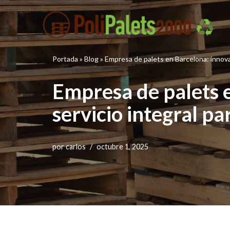
Saltar
al
contenido
Portada
»
Blog
»
Empresa de palets en Barcelona: innovac
Empresa de palets e
servicio integral pa
por
carlos
octubre 1, 2025