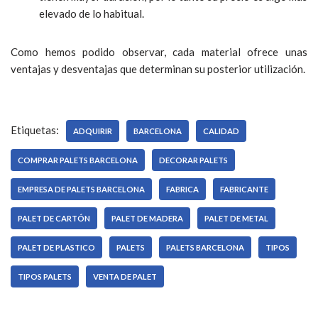
elevado de lo habitual.
Como hemos podido observar, cada material ofrece unas
ventajas y desventajas que determinan su posterior utilización.
Etiquetas:
ADQUIRIR
BARCELONA
CALIDAD
COMPRAR PALETS BARCELONA
DECORAR PALETS
EMPRESA DE PALETS BARCELONA
FABRICA
FABRICANTE
PALET DE CARTÓN
PALET DE MADERA
PALET DE METAL
PALET DE PLASTICO
PALETS
PALETS BARCELONA
TIPOS
TIPOS PALETS
VENTA DE PALET