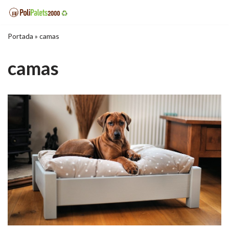
Saltar
Portada
»
camas
al
contenido
camas