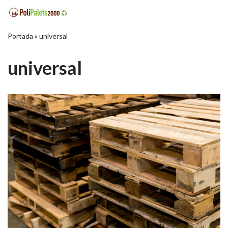
Saltar
Portada
»
universal
al
contenido
universal