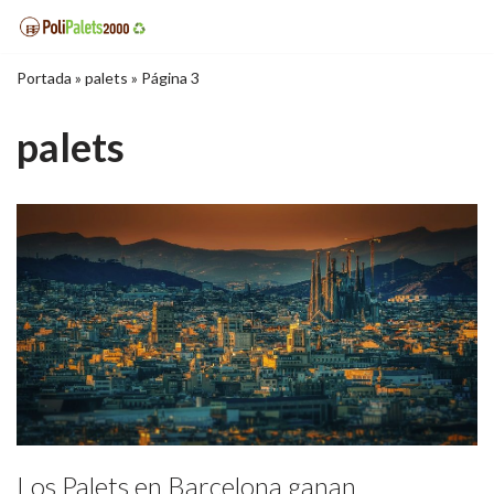
Saltar
Portada
»
palets
»
Página 3
al
contenido
palets
Los Palets en Barcelona ganan