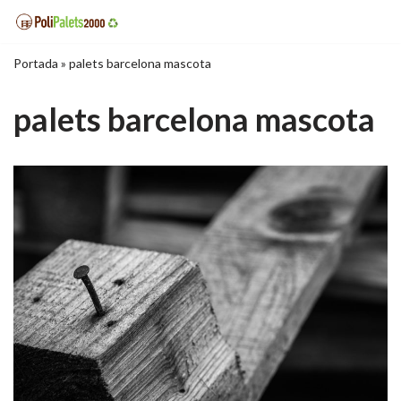
Saltar
Portada
»
palets barcelona mascota
al
contenido
palets barcelona mascota